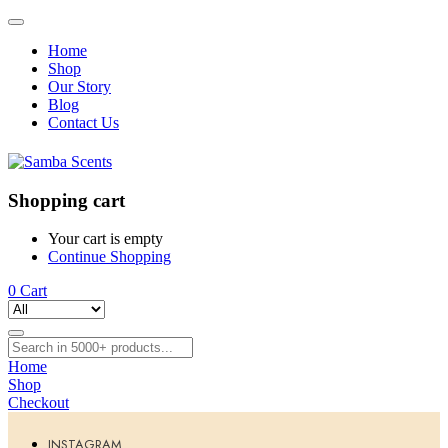
Home
Shop
Our Story
Blog
Contact Us
Shopping cart
Your cart is empty
Continue Shopping
0
Cart
Home
Shop
Checkout
INSTAGRAM